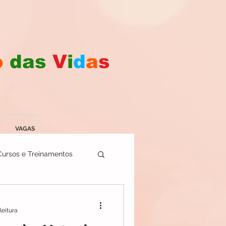
o
das
V
i
d
a
s
VAGAS
Cursos e Treinamentos
leitura