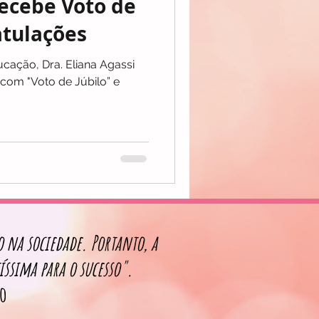
recebe Voto de
atulações
cação, Dra. Eliana Agassi
com "Voto de Júbilo” e
 na sociedade. Portanto, a
íssima para
o sucesso".
ro