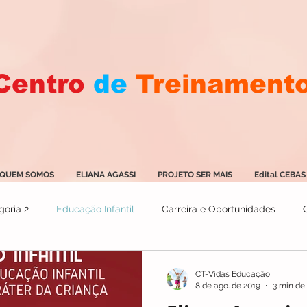
Centro
de
Treinament
QUEM SOMOS
ELIANA AGASSI
PROJETO SER MAIS
Edital CEBAS
goria 2
Educação Infantil
Carreira e Oportunidades
CT-Vidas Educação
8 de ago. de 2019
3 min de 