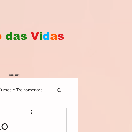
o
das
V
i
d
a
s
VAGAS
Cursos e Treinamentos
ão