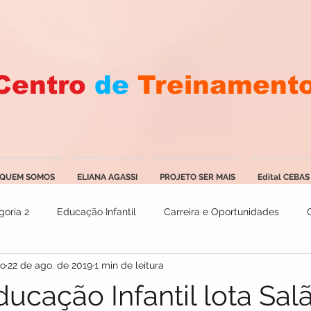
Centro
de
Treinament
QUEM SOMOS
ELIANA AGASSI
PROJETO SER MAIS
Edital CEBAS
goria 2
Educação Infantil
Carreira e Oportunidades
ão
22 de ago. de 2019
1 min de leitura
ucação Infantil lota Sal