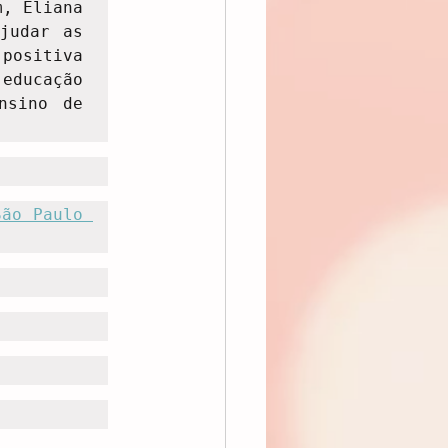
, Eliana 
udar as 
positiva 
ducação 
sino de 
ão Paulo 